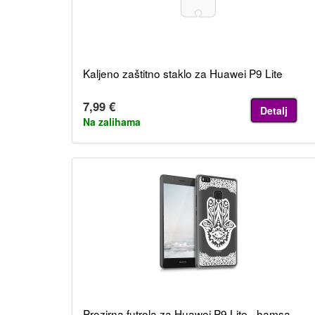
Kaljeno zaštitno staklo za Huawei P9 Lite
7,99 €
Detalj
Na zalihama
Prozirna futrola za Huawei P9 Lite - hamsa