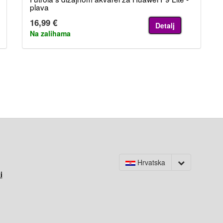
plava
16,99 €
Detalj
Na zalihama
Hrvatska
i