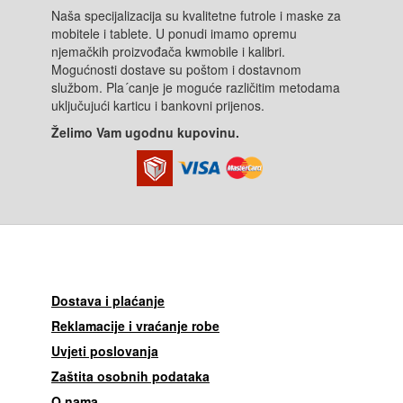
Naša specijalizacija su kvalitetne futrole i maske za
mobitele i tablete. U ponudi imamo opremu
njemačkih proizvođača kwmobile i kalibri.
Mogućnosti dostave su poštom i dostavnom
službom. Pla´canje je moguće različitim metodama
uključujući karticu i bankovni prijenos.
Želimo Vam ugodnu kupovinu.
Dostava i plaćanje
Reklamacije i vraćanje robe
Uvjeti poslovanja
Zaštita osobnih podataka
O nama