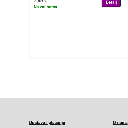
7,99 €
Detalj
Na zalihama
Dostava i plaćanje
O nama